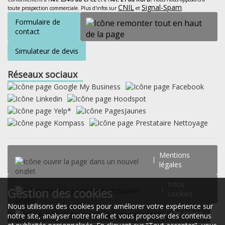
CNIL
Signal-Spam
toute prospection commerciale. Plus d'infos sur
et
.
Formulaire de
contact
Simulateur de devis
Réseaux sociaux
Mentions
légales
Infos
Gestion des cookies
cookies
Nous utilisons des cookies pour améliorer votre expérience sur
Vie privée
notre site, analyser notre trafic et vous proposer des contenus