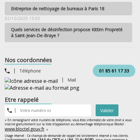
Entreprise de nettoyage de bureaux à Paris 18
02/12/2025 15:55
Quels services de désinfection propose Kittim Propreté
à Saint-Jean-De-Braye ?
Nos coordonnées
Téléphone
01 85 61 17 33
Mail
Etre rappelé
Valider
« En renseignant votre numéro de téléphone, vous êtes informé(e) de votre droit à vous
inscrire gratuitement sur la liste d'opposition au démarchage téléphonique Bloctel :
www.bloctel.gouv.fr
. »
Usage réservé : Ce champs de demande de rappel est strictement réservé à nos clients.
Conformément à l'
Art. L34-5 du CPCE
et à l'
Art. 21 du RGPD
, nous nous opposons à