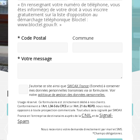
« En renseignant votre numéro de téléphone, vous
êtes informé(e) de votre droit à vous inscrire
gratuitement sur la liste d’opposition au
démarchage téléphonique Bloctel :
www.bloctel.gouv.fr. »
* Code Postal
Commune
* Votre message
J'autorise ce site ainsi que
SWOAX France
(Econeto) à conserver
mes données personnelles transmises via ce formulaire. Voir
Nettoyage de vitres
notre
politique de gestion des données personnelles.
Usage réservé : Ce formulaire est strictement dédié à nos clients.
Conformément à l'
Art. L34-5 du CPCE
et à l'
Art. 21 du RGPD
, nous nous
Rubrique précédente
Rubrique suivante
opposons à toute prospection commerciale. Tout abus sera signalé par SWOAX
CNIL
Signal-
France et l'entreprise destinataire auprès de la
et de
Spam
.
Nous recevrons votre demande directement par mail et SMS.
*Champs obligatoires.