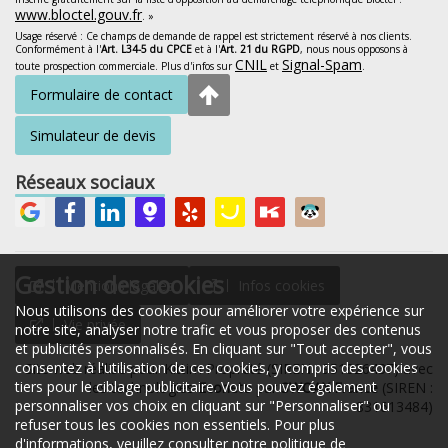
www.bloctel.gouv.fr
. »
Usage réservé : Ce champs de demande de rappel est strictement réservé à nos clients.
Conformément à l'
Art. L34-5 du CPCE
et à l'
Art. 21 du RGPD
, nous nous opposons à
CNIL
Signal-Spam
toute prospection commerciale. Plus d'infos sur
et
.
Formulaire de contact
Simulateur de devis
Réseaux sociaux
Gestion des cookies
Mentions légales
Infos cookies
Nous utilisons des cookies pour améliorer votre expérience sur
Vie privée
notre site, analyser notre trafic et vous proposer des contenus
et publicités personnalisés. En cliquant sur "Tout accepter", vous
consentez à l'utilisation de ces cookies, y compris des cookies
Site web réalisé pour Kittim Propreté (SIREN : 951826437) avec
tiers pour le ciblage publicitaire. Vous pouvez également
les technologies
Econeto
par
SWOAX France
(SIREN :
personnaliser vos choix en cliquant sur "Personnaliser" ou
831613484)
refuser tous les cookies non essentiels. Pour plus
d'informations, veuillez consulter notre
politique de