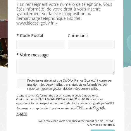
« En renseignant votre numéro de téléphone, vous
êtes informé(e) de votre droit à vous inscrire
gratuitement sur la liste d’opposition au
démarchage téléphonique Bloctel :
www.bloctel.gouv.fr. »
* Code Postal
Commune
* Votre message
J'autorise ce site ainsi que
SWOAX France
(Econeto) à conserver
mes données personnelles transmises via ce formulaire. Voir
notre
politique de gestion des données personnelles.
Usage réservé : Ce formulaire est strictement dédié à nos clients.
Conformément à l'
Art. L34-5 du CPCE
et à l'
Art. 21 du RGPD
, nous nous
opposons à toute prospection commerciale. Tout abus sera signalé par SWOAX
CNIL
Signal-
France et l'entreprise destinataire auprès de la
et de
Spam
.
Nous recevrons votre demande directement par mail et SMS.
*Champs obligatoires.