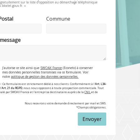
e gratuitement sur la liste d’opposition au démarchage téléphonique
.bloctel.gouv.fr. »
Postal
Commune
 message
J'autorise ce site ainsi que
SWOAX France
(Econeto) à conserver
mes données personnelles transmises via ce formulaire. Voir
notre
politique de gestion des données personnelles.
 : Ce formulaire est strictement dédié à nos clients. Conformément à l'
Art. L34-
l'
Art. 21 du RGPD
, nous nous opposons à toute prospection commerciale. Tout
nalé par SWOAX France et l'entreprise destinataire auprès de la
CNIL
et de
Nous recevrons votre demande directement par mail et SMS.
*Champs obligatoires.
Envoyer