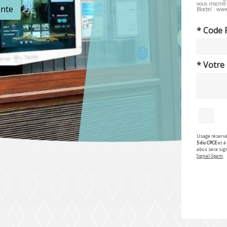
vous inscrir
ante
Bloctel : www
* Code 
* Votre
Usage réservé
5 du CPCE
et à 
abus sera sig
Signal-Spam
.