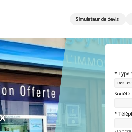
Simulateur de devis
* Type
Société
x
* Télé
« En renseig