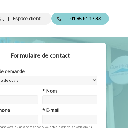
Espace client
01 85 61 17 33
Formulaire de contact
 de demande
* Nom
phone
* E-mail
nant votre numéro de téléphone, vous êtes informé(e) de votre droit à