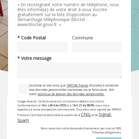
« En renseignant votre numéro de téléphone, vous
êtes informé(e) de votre droit à vous inscrire
gratuitement sur la liste d’opposition au
démarchage téléphonique Bloctel :
www.bloctel.gouv.fr. »
* Code Postal
Commune
* Votre message
J'autorise ce site ainsi que
SWOAX France
(Econeto) à conserver
mes données personnelles transmises via ce formulaire. Voir
notre
politique de gestion des données personnelles.
Usage réservé : Ce formulaire est strictement dédié à nos clients.
Conformément à l'
Art. L34-5 du CPCE
et à l'
Art. 21 du RGPD
, nous nous
opposons à toute prospection commerciale. Tout abus sera signalé par SWOAX
CNIL
Signal-
France et l'entreprise destinataire auprès de la
et de
Spam
.
Nous recevrons votre demande directement par mail et SMS.
*Champs obligatoires.