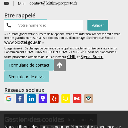
Mail
Etre rappelé
Valider
« En renseignant votre numéro de téléphone, vous êtes informé(e) de votre droit à vous
inscrire gratuitement sur la liste d'opposition au démarchage téléphonique Bloctel :
www.bloctel.gouv.fr
. »
Usage réservé : Ce champs de demande de rappel est strictement réservé à nos clients.
Conformément à l'
Art. L34-5 du CPCE
et à l'
Art. 21 du RGPD
, nous nous opposons à
CNIL
Signal-Spam
toute prospection commerciale. Plus d'infos sur
et
.
Formulaire de contact
Simulateur de devis
Réseaux sociaux
Gestion des cookies
Mentions légales
Infos cookies
Nous utilisons des cookies pour améliorer votre expérience sur